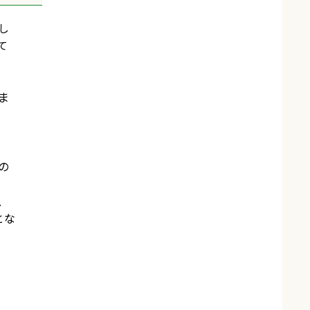
し
て
ま
の
、
とな