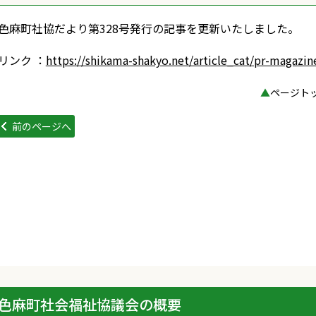
色麻町社協だより第328号発行の記事を更新いたしました。
リンク ：
https://shikama-shakyo.net/article_cat/pr-magazin
▲
ページト
前のページへ
色麻町社会福祉協議会の概要