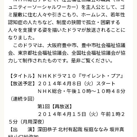
ュニティーソーシャルワーカー）を主人公として、ゴ
ミ屋敷に住む人々や引きこもり、ホームレス、若年性
認知症の人たちなど、制度の狭間で孤立・困窮する
人々を支援する姿を描いたドラマが放送されることに
なりました。
このドラマは、大阪府豊中市、豊中市社会福祉協議
会、東京都社会福祉協議会、全国社会福祉協議会が協
力して制作されたものです。是非ご覧ください。
【タイトル】ＮＨＫドラマ１０『サイレント・プア』
【放送予定】２０１４年４月８日（火）スタート
ＮＨＫ総合・午後１０時～１０時４８分
（連続９回）
第1回【再放送】
２０１４年４月１５日（火）午前１時２
５分（月用深夜）
【出 演】深田恭子 北村有起哉 桜庭ななみ 坂井真
紀 山口紗弥加