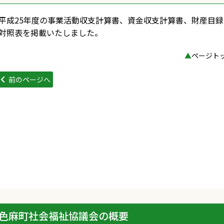
平成25年度の事業活動収支計算書、資金収支計算書、財産目
対照表を掲載いたしました。
▲
ページト
前のページへ
色麻町社会福祉協議会の概要