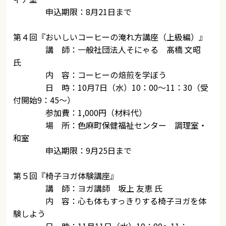
申込期限：8月21日まで
第４回『おいしいコーヒーの淹れ方講座（上級編）』
講 師：一般社団法人そにゃる 髙橋 文昭
氏
内 容：コーヒーの焙煎を学ぼう
日 時：10月7日（水）10：00～11：30（受
付開始9：45～）
参加費：1,000円（材料代）
場 所：色麻町保健福祉センター 調理室・
和室
申込期限：9月25日まで
第５回『椅子ヨガ体験講座』
講 師：ヨガ講師 坂上 友恵 氏
内 容：心も体もすっきりする椅子ヨガを体
験しよう