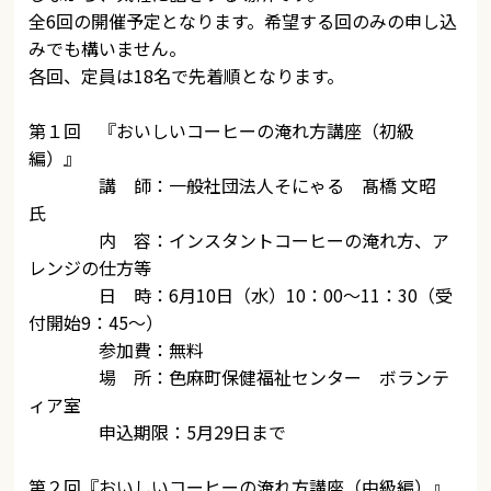
全6回の開催予定となります。希望する回のみの申し込
みでも構いません。
各回、定員は18名で先着順となります。
第１回 『おいしいコーヒーの淹れ方講座（初級
編）』
講 師：一般社団法人そにゃる 髙橋 文昭
氏
内 容：インスタントコーヒーの淹れ方、ア
レンジの仕方等
日 時：6月10日（水）10：00～11：30（受
付開始9：45～）
参加費：無料
場 所：色麻町保健福祉センター ボランテ
ィア室
申込期限：5月29日まで
第２回『おいしいコーヒーの淹れ方講座（中級編）』